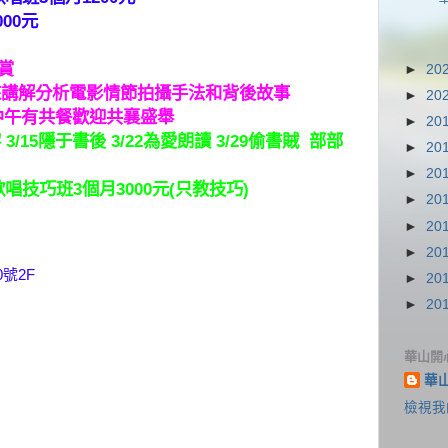
00元
欣賞
►
20
來講解分析電影情節拍攝手法和背後故事
►
20
元中午有共餐歡迎共襄盛舉
►
20
 3/15隱于書後 3/22為愛朗讀 3/29偷書賊 部部
►
20
►
20
語歌唱技巧班3個月3000元(只教技巧)
►
20
►
20
►
20
號2F
►
20
►
20
華山開
華
檢視我