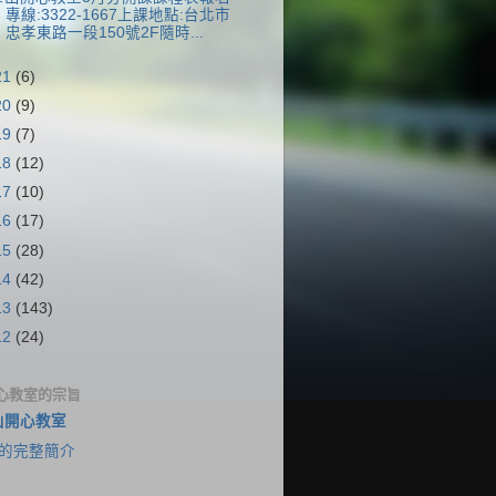
專線:3322-1667上課地點:台北市
忠孝東路一段150號2F隨時...
21
(6)
20
(9)
19
(7)
18
(12)
17
(10)
16
(17)
15
(28)
14
(42)
13
(143)
12
(24)
心教室的宗旨
山開心教室
的完整簡介