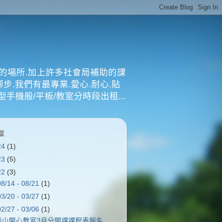
的場所.加上許多社會局補助的課
步.我們有最專業.愛心.耐心.貼
型手機般/平板/教室分時段出租...
檔
24
(1)
23
(5)
22
(3)
08/14 - 08/21
(1)
03/20 - 03/27
(1)
02/27 - 03/06
(1)
華山開心教室3月分開課課程表報名