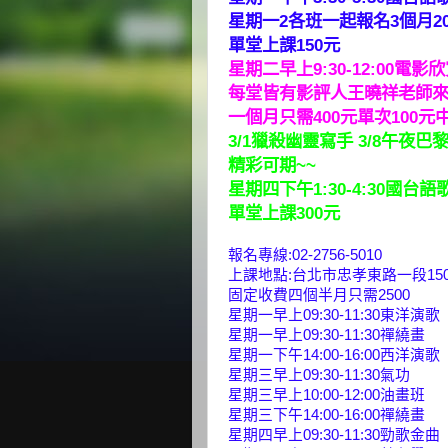
星期一2各班一起報名3個月20
單堂上課150元
星期二早上9:30-12:00電影
每堂皆有影評人王曉祥老師
一個月只需400元單次100
3/1獵殺幽靈寫手 3/8午夜巴黎
精彩可期~~
星期四下午1:30-4:30國台
單堂上課300元
報名專線:02-2756-5010
上課地點:台北市忠孝東路一段150
固定收費四個半月只需2500
星期一早上09:30-11:30東洋演歌
星期一早上09:30-11:30禪繞畫
星期一下午14:00-16:00西洋演歌
星期三早上09:30-11:30氣功
星期三早上10:00-12:00油畫班
星期三下午14:00-16:00禪繞畫
星期四早上09:30-11:30勁歌金曲