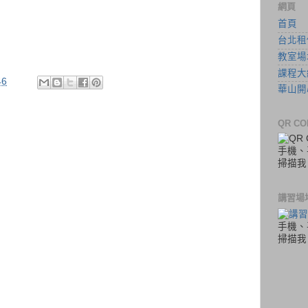
網頁
首頁
台北租
教室場
課程大綱
46
華山開
QR CO
手機、
掃描我
講習場
手機、
掃描我