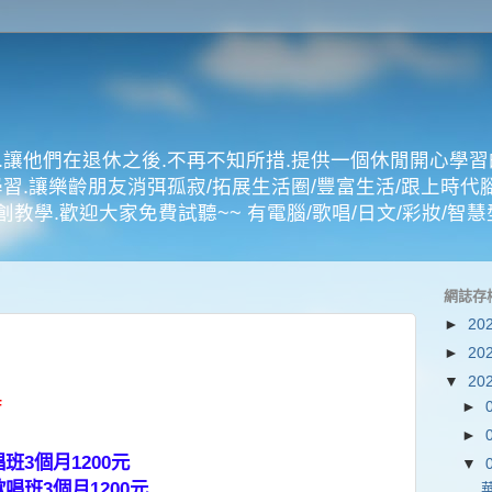
.讓他們在退休之後.不再不知所措.提供一個休閒開心學習
習.讓樂齡朋友消弭孤寂/拓展生活圈/豐富生活/跟上時代腳
教學.歡迎大家免費試聽~~ 有電腦/歌唱/日文/彩妝/智慧
網誌存
►
20
►
20
▼
20
F
►
►
唱班3個月1200元
▼
歌唱班3個月1200元