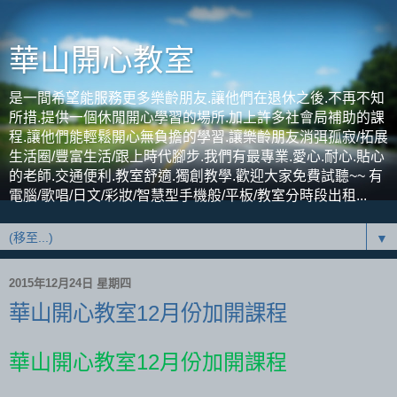
華山開心教室
是一間希望能服務更多樂齡朋友.讓他們在退休之後.不再不知
所措.提供一個休閒開心學習的場所.加上許多社會局補助的課
程.讓他們能輕鬆開心無負擔的學習.讓樂齡朋友消弭孤寂/拓展
生活圈/豐富生活/跟上時代腳步.我們有最專業.愛心.耐心.貼心
的老師.交通便利.教室舒適.獨創教學.歡迎大家免費試聽~~ 有
電腦/歌唱/日文/彩妝/智慧型手機般/平板/教室分時段出租...
▼
2015年12月24日 星期四
華山開心教室12月份加開課程
華山開心教室
12
月份加開課程