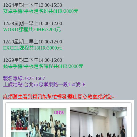
12/24
星期一下午
13:30-15:30
安卓手機
/
平板進階班共
8HR/2000
元
12/28
星期一早上
10:00-12:00
WORD
課程共
20HR/3200
元
12/29
星期二早上
10:00-12:00
EXCEL
課程共
18HR/3000
元
12/29
星期二下午
14:00-16:00
蘋果手機
/
平板進階課程共
8HR/2000
元
報名專線
:3322-1667
上課地點
:
台北市忠孝東路一段
150
號
2F
麻煩舊生看到資訊能幫忙轉發
/
華山開心教室感謝您
~