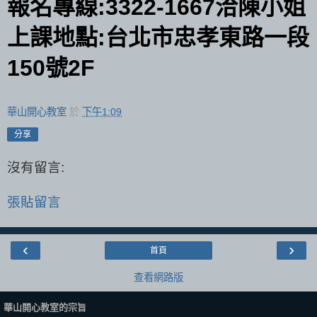
報名專線
洽陳小姐
:3322-1667
上課地點
台北市忠孝東路一段
:
號
150
2F
華山開心教室
於
下午1:09
分享
沒有留言:
張貼留言
‹
›
首頁
查看網路版
華山開心教室的宗旨