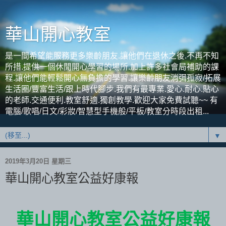
華山開心教室
是一間希望能服務更多樂齡朋友.讓他們在退休之後.不再不知
所措.提供一個休閒開心學習的場所.加上許多社會局補助的課
程.讓他們能輕鬆開心無負擔的學習.讓樂齡朋友消弭孤寂/拓展
生活圈/豐富生活/跟上時代腳步.我們有最專業.愛心.耐心.貼心
的老師.交通便利.教室舒適.獨創教學.歡迎大家免費試聽~~ 有
電腦/歌唱/日文/彩妝/智慧型手機般/平板/教室分時段出租...
▼
2019年3月20日 星期三
華山開心教室公益好康報
華山開心教室公益好康報