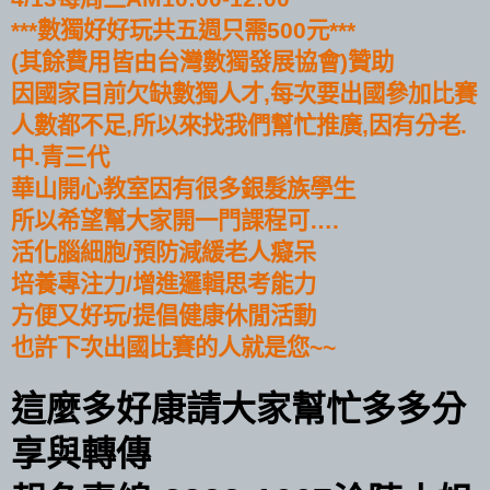
數獨好好玩共五週只需
元
***
500
***
其餘費用皆由台灣數獨發展協會
贊助
(
)
因國家目前欠缺數獨人才
每次要出國參加比賽
,
人數都不足
所以來找我們幫忙推廣
因有分老
,
,
.
中
青三代
.
華山開心教室因有很多銀髮族學生
所以希望幫大家開一門課程可
….
活化腦細胞
預防減緩老人癡呆
/
培養專注力
增進邏輯思考能力
/
方便又好玩
提倡健康休閒活動
/
也許下次出國比賽的人就是您
~~
這麼多好康請大家幫忙多多分
享與轉傳