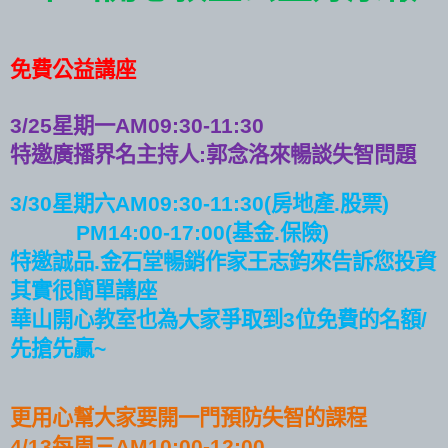
免費公益講座
星期一
3/25
AM09:30-11:30
特邀廣播界名主持人
郭念洛來暢談失智問題
:
星期六
房地產
股票
3/30
AM09:30-11:30(
.
)
基金
保險
PM14:00-17:00(
.
)
特邀誠品
金石堂暢銷作家王志鈞來告訴您投資
.
其實很簡單講座
華山開心教室也為大家爭取到
位免費的名額
3
/
先搶先贏
~
更用心幫大家要開一門預防失智的課程
每周三
4/13
AM10:00-12:00