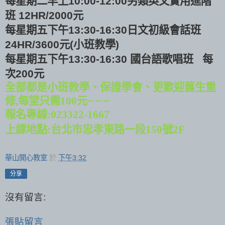
每星期二早上
另類英文實用進階
10:00-12:00
班
元
12HR/2000
每星期五下午
日文初級會話班
13:30-16:30
元
小班教學
24HR/3600
(
)
每星期五下午
國台語歌唱班
每
13:30-16:30
次
元
200
全部都是小班教學、保證學會、更歡迎舊生重
修
,
每堂只需
100
元
~ ~ ~
報名專線
:023322-1667
上課地點
:
台北市忠孝東路一段
150
號
2F
華山開心教室
於
下午3:32
分享
沒有留言:
張貼留言