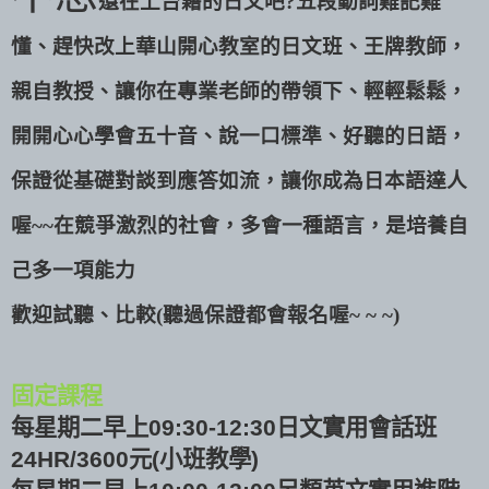
還在上台籍的日文吧
?
五段動詞難記難
懂、趕快改上華山開心教室的日文班、王牌教師，
親自教授、讓你在專業老師的帶領下、輕輕鬆鬆，
開開心心學會五十音、說一口標準、好聽的日語，
保證從基礎對談到應答如流，讓你成為日本語達人
喔
~~
在競爭激烈的社會，多會一種語言，是培養自
己多一項能力
歡迎試聽、比較
(
聽過保證都會報名喔
~ ~ ~)
固定課程
每星期二早上
日文實用會話班
09:30-12:30
元
小班教學
24HR/3600
(
)