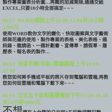
製作專業圖表分析圖…
再難的加減乘除
,
通通交給
EXCEL,
只要
18
小時全部搞定
~ ~ ~
08/17 WORD
課程上午
10:00-12:00
共
20
小時
3200
元
使用
WORD
教你文字的變化、快取圖案與文字藝術
師與花邊的使用、製作專業的表格、
美化表格
、通
訊錄、邀請函、一週計劃書、宣傳單、請假單、履
歷表、
報名表的製作
…
08/12
安卓手機
/
平板
~
雲端課程
上午
10:00-
12:00
教您如何將手機或平板的照片存到電腦和雲端
,
再教
您如何從雲端和電腦下載下來
~ ~ ~
08/14
日文五十音和基礎會話下午
13:30-16:30
共
24
小時
3600
元
不想