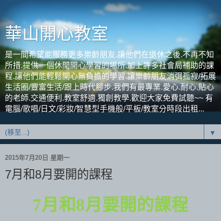
華山開心教室
是一間希望能服務更多樂齡朋友.讓他們在退休之後.不再不知
所措.提供一個休閒開心學習的場所.加上許多社會局補助的課
程.讓他們能輕鬆開心無負擔的學習.讓樂齡朋友消弭孤寂/拓展
生活圈/豐富生活/跟上時代腳步.我們有最專業.愛心.耐心.貼心
的老師.交通便利.教室舒適.獨創教學.歡迎大家免費試聽~~ 有
電腦/歌唱/日文/彩妝/智慧型手機般/平板/教室分時段出租...
▼
2015年7月20日 星期一
7月和8月要開的課程
7
月和
8
月要開的課程