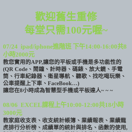
歡迎舊生重修
每堂只需100元喔~
07/24 ipad/iphone
進階班 下午
14:00-16:00
共
8
小時
2000
元
教您實用的
APP,
讓您的平板或手機是多功能性的
(QR Code
、鬧鐘、計時器、碼錶、放大鏡、手電
筒、行車紀錄器、衛星導航、聽歌、找吃喝玩樂、
公車提醒上下車、
FaceBook…)
讓您在
8
小時成為智慧型手機或平板達人
~ ~ ~
08/06 EXCEL
課程上午
10:00-12:00
共
18
小時
3000
元
教家庭收支表、收支統計帳簿、業績報表、業績龍
虎排行分析榜、成績單的統計與排名、
函數的使用
,