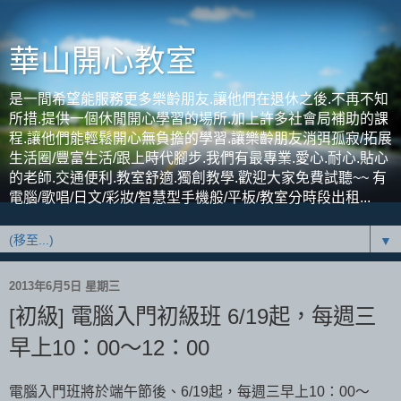
華山開心教室
是一間希望能服務更多樂齡朋友.讓他們在退休之後.不再不知
所措.提供一個休閒開心學習的場所.加上許多社會局補助的課
程.讓他們能輕鬆開心無負擔的學習.讓樂齡朋友消弭孤寂/拓展
生活圈/豐富生活/跟上時代腳步.我們有最專業.愛心.耐心.貼心
的老師.交通便利.教室舒適.獨創教學.歡迎大家免費試聽~~ 有
電腦/歌唱/日文/彩妝/智慧型手機般/平板/教室分時段出租...
▼
2013年6月5日 星期三
[初級] 電腦入門初級班 6/19起，每週三
早上10：00～12：00
電腦入門班將於端午節後、6/19起，每週三早上10：00～