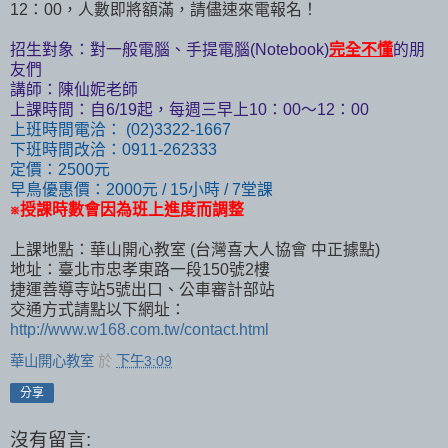
12：00，人數即將額滿，請儘速來電報名！
招生對象：對一般電腦、手提電腦(Notebook)
完全不懂
的朋
友們
講師：陳仙妮老師
上課時間：自6/19起，每週三早上10：00～12：00
上班時間電洽： (02)3322-1667
下班時間改洽：0911-262333
定價：2500元
早鳥優惠價：2000元 / 15小時 / 7堂課
※授課時數會因為班上進度而調整
上課地點：華山開心教室 (台灣喜大人協會 中正據點)
地址：臺北市忠孝東路一段150號2樓
捷運善導寺站5號出口、公車審計部站
交通方式請點以下網址：
http://www.w168.com.tw/contact.html
華山開心教室
於
下午3:09
分享
沒有留言: