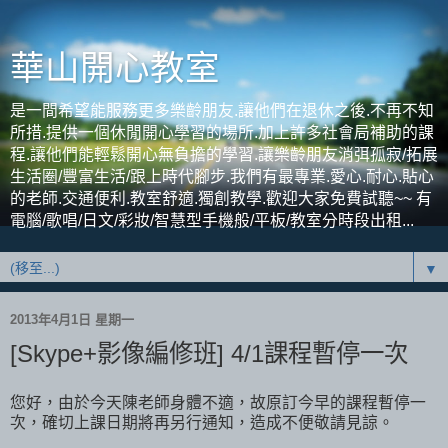
華山開心教室
是一間希望能服務更多樂齡朋友.讓他們在退休之後.不再不知
所措.提供一個休閒開心學習的場所.加上許多社會局補助的課
程.讓他們能輕鬆開心無負擔的學習.讓樂齡朋友消弭孤寂/拓展
生活圈/豐富生活/跟上時代腳步.我們有最專業.愛心.耐心.貼心
的老師.交通便利.教室舒適.獨創教學.歡迎大家免費試聽~~ 有
電腦/歌唱/日文/彩妝/智慧型手機般/平板/教室分時段出租...
▼
2013年4月1日 星期一
[Skype+影像編修班] 4/1課程暫停一次
您好，由於今天陳老師身體不適，故原訂今早的課程暫停一
次，確切上課日期將再另行通知，造成不便敬請見諒。