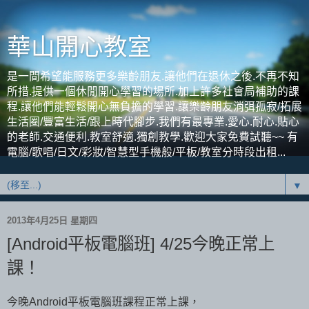
華山開心教室
是一間希望能服務更多樂齡朋友.讓他們在退休之後.不再不知
所措.提供一個休閒開心學習的場所.加上許多社會局補助的課
程.讓他們能輕鬆開心無負擔的學習.讓樂齡朋友消弭孤寂/拓展
生活圈/豐富生活/跟上時代腳步.我們有最專業.愛心.耐心.貼心
的老師.交通便利.教室舒適.獨創教學.歡迎大家免費試聽~~ 有
電腦/歌唱/日文/彩妝/智慧型手機般/平板/教室分時段出租...
▼
2013年4月25日 星期四
[Android平板電腦班] 4/25今晚正常上
課！
今晚Android平板電腦班課程正常上課，