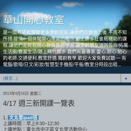
華山開心教室
是一間希望能服務更多樂齡朋友.讓他們在退休之後.不再不知
所措.提供一個休閒開心學習的場所.加上許多社會局補助的課
程.讓他們能輕鬆開心無負擔的學習.讓樂齡朋友消弭孤寂/拓展
生活圈/豐富生活/跟上時代腳步.我們有最專業.愛心.耐心.貼心
的老師.交通便利.教室舒適.獨創教學.歡迎大家免費試聽~~ 有
電腦/歌唱/日文/彩妝/智慧型手機般/平板/教室分時段出租...
▼
2013年4月16日 星期二
4/17 週三新開課一覽表
1.
文北里ipad班
上課時間：早上9:30~12:30
上課地點：臺北市中正區文北里活動中心